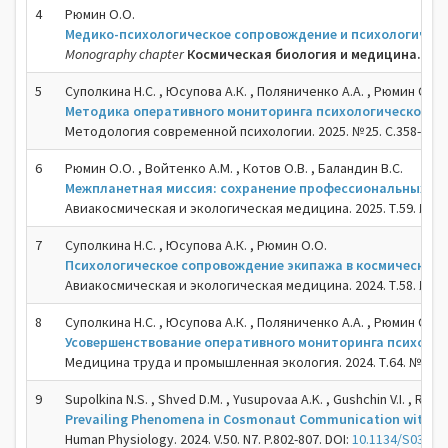
4
Рюмин О.О.
Медико-психологическое сопровождение и психологичес
Monography chapter
Космическая биология и медицина. Изб
5
Суполкина Н.С. , Юсупова А.К. , Поляниченко А.А. , Рюмин О.О.
Методика оперативного мониторинга психологического со
Методология современной психологии. 2025. №25. С.358-363.
6
Рюмин О.О. , Войтенко А.М. , Котов О.В. , Баландин В.С.
Межпланетная миссия: сохранение профессиональных на
Авиакосмическая и экологическая медицина. 2025. Т.59. №6. С
7
Суполкина Н.С. , Юсупова А.К. , Рюмин О.О.
Психологическое сопровождение экипажа в космическом п
Авиакосмическая и экологическая медицина. 2024. Т.58. №3. С
8
Суполкина Н.С. , Юсупова А.К. , Поляниченко А.А. , Рюмин О.О.
Усовершенствование оперативного мониторинга психолог
Медицина труда и промышленная экология. 2024. Т.64. №11. С.
9
Supolkina N.S. , Shved D.M. , Yusupovaa A.K. , Gushchin V.I. , Ryum
Prevailing Phenomena in Cosmonaut Communication within 
Human Physiology. 2024. V.50. N7. P.802-807. DOI:
10.1134/S03621