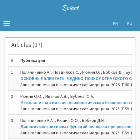
Sciact
EN
RU
Toggle
navigation
Articles (17)
#
Публикация
1
Поляниченко А. , Поздняков С. , Рюмин О. , Бобков Д. , Бубеев
ОСНОВНЫЕ ЭЛЕМЕНТЫ МЕДИКО-ПСИХОЛОГИЧЕСКОГО СОПР
Авиакосмическая и экологическая медицина. 2026. Т.60. №1. С
2
Рюмин О.О. , Иванов А.В. , Бубеев Ю.А.
Межпланетная миссия: психологическая безопасность э
Авиакосмическая и экологическая медицина. 2025. Т.59. №1. С
3
Поляниченко А.А. , Рюмин О.О. , Бобков Д.Н.
Динамика когнитивных функций человека при решении сл
Авиакосмическая и экологическая медицина. 2025. Т.59. №3. 1