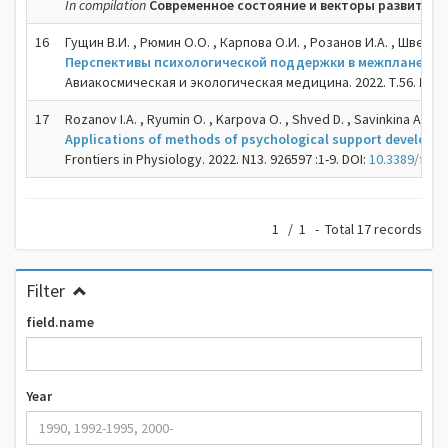
In compilation
Современное состояние и векторы развития
16
Гущин В.И. , Рюмин О.О. , Карпова О.И. , Розанов И.А. , Швед Д
Перспективы психологической поддержки в межпланетны
Авиакосмическая и экологическая медицина. 2022. Т.56. №5. С
17
Rozanov I.A. , Ryumin O. , Karpova O. , Shved D. , Savinkina A. , Ku
Applications of methods of psychological support developed 
Frontiers in Physiology. 2022. N13. 926597 :1-9. DOI:
10.3389/fphy
1 / 1 - Total 17 records
Filter
field.name
Year