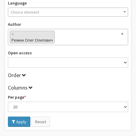
Language
Choice element
Author
×
×
Рюмин Олег Олегович
Open access
Order
Columns
Per page
Apply
Reset