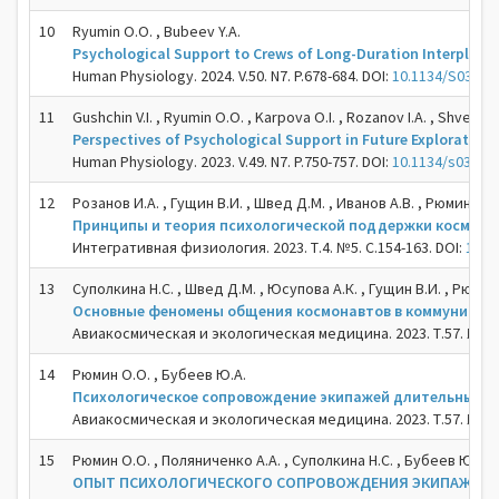
10
Ryumin O.O. , Bubeev Y.A.
Psychological Support to Crews of Long-Duration Interplanet
Human Physiology. 2024. V.50. N7. P.678-684. DOI:
10.1134/S03621
11
Gushchin V.I. , Ryumin O.O. , Karpova O.I. , Rozanov I.A. , Shved D
Perspectives of Psychological Support in Future Exploration 
Human Physiology. 2023. V.49. N7. P.750-757. DOI:
10.1134/s03621
12
Розанов И.А. , Гущин В.И. , Швед Д.М. , Иванов А.В. , Рюмин О.О
Принципы и теория психологической поддержки космиче
Интегративная физиология. 2023. Т.4. №5. С.154-163. DOI:
10.3
13
Суполкина Н.С. , Швед Д.М. , Юсупова А.К. , Гущин В.И. , Рюмин
Основные феномены общения космонавтов в коммуникатив
Авиакосмическая и экологическая медицина. 2023. Т.57. №4. С
14
Рюмин О.О. , Бубеев Ю.А.
Психологическое сопровождение экипажей длительных м
Авиакосмическая и экологическая медицина. 2023. Т.57. №5. С
15
Рюмин О.О. , Поляниченко А.А. , Суполкина Н.С. , Бубеев Ю.А.
ОПЫТ ПСИХОЛОГИЧЕСКОГО СОПРОВОЖДЕНИЯ ЭКИПАЖЕЙ М