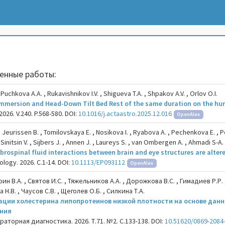
енные работы:
Puchkova A.A. , Rukavishnikov I.V. , Shigueva T.A. , Shpakov A.V. , Orlov O.I.
 Immersion and Head-Down Tilt Bed Rest of the same duration on the hum
2026. V.240. P.568-580. DOI:
10.1016/j.actaastro.2025.12.016
OpenAlex
. , Jeurissen B. , Tomilovskaya E. , Nosikova I. , Ryabova A. , Pechenkova E. , P
 Sinitsin V. , Sijbers J. , Annen J. , Laureys S. , van Ombergen A. , Ahmadi S-A. 
brospinal fluid interactions between brain and eye structures are alter
logy. 2026. С.1-14. DOI:
10.1113/EP093112
OpenAlex
ин В.А. , Святов И.С. , Тяжельников А.А. , Дорожкова В.С. , Гимадиев Р.Р. ,
а Н.В. , Чаусов С.В. , Щеголев О.Б. , Силкина Т.А.
ации холестерина липопротеинов низкой плотности на основе дан
ения
аторная диагностика. 2026. Т.71. №2. С.133-138. DOI:
10.51620/0869-2084