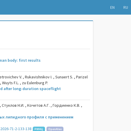
EN
RU
an body: first results
etrovichev V. , Rukavishnikov I. , Sunaert S. , Parizel
, Wuyts F.L. , zu Eulenburg P.
ed after long-duration spaceflight
 Стуклов Н.И. , Кочетов А.Г. , Гордиенко К.В. ,
ных липидного профиля с применением
-2026-71-2-133-138
РИНЦ
OpenAlex