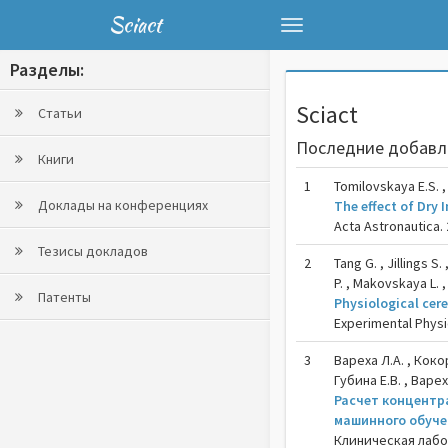
Sciact
Toggle
navigation
Разделы:
Sciact
Статьи
Последние добавл
Книги
1
Tomilovskaya E.S. , 
Доклады на конференциях
The effect of Dry
Acta Astronautica. 
Тезисы докладов
2
Tang G. , Jillings S
P. , Makovskaya L. ,
Патенты
Physiological cere
Experimental Physio
3
Вареха Л.А. , Кокор
Губина Е.В. , Варех
Расчет концентр
машинного обуч
Клиническая лабор