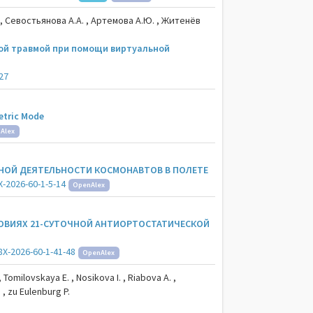
 , Севостьянова А.А. , Артемова А.Ю. , Житенёв
ой травмой при помощи виртуальной
27
etric Mode
Alex
НОЙ ДЕЯТЕЛЬНОСТИ КОСМОНАВТОВ В ПОЛЕТЕ
-2026-60-1-5-14
OpenAlex
ОВИЯХ 21-СУТОЧНОЙ АНТИОРТОСТАТИЧЕСКОЙ
8X-2026-60-1-41-48
OpenAlex
. , Tomilovskaya E. , Nosikova I. , Riabova A. ,
 , zu Eulenburg P.