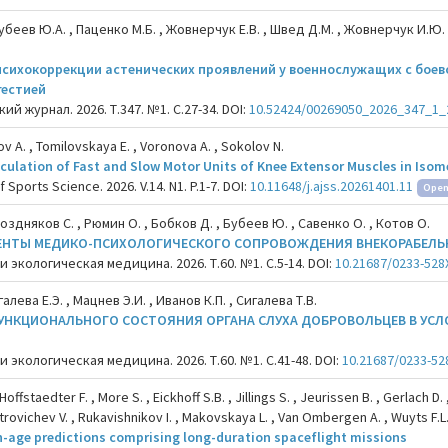
убеев Ю.А. , Паценко М.Б. , Жовнерчук Е.В. , Швед Д.М. , Жовнерчук И.Ю.
сихокоррекции астенических проявлений у военнослужащих с боев
гестией
й журнал. 2026. Т.347. №1. С.27-34. DOI:
10.52424/00269050_2026_347_1_
v A. , Tomilovskaya E. , Voronova A. , Sokolov N.
lculation of Fast and Slow Motor Units of Knee Extensor Muscles in Isom
 Sports Science. 2026. V.14. N1. P.1-7. DOI:
10.11648/j.ajss.20261401.11
Open
оздняков С. , Рюмин О. , Бобков Д. , Бубеев Ю. , Савенко О. , Котов О.
ЕНТЫ МЕДИКО-ПСИХОЛОГИЧЕСКОГО СОПРОВОЖДЕНИЯ ВНЕКОРАБЕЛЬ
 экологическая медицина. 2026. Т.60. №1. С.5-14. DOI:
10.21687/0233-528X
алева Е.Э. , Мацнев Э.И. , Иванов К.П. , Сигалева Т.В.
НКЦИОНАЛЬНОГО СОСТОЯНИЯ ОРГАНА СЛУХА ДОБРОВОЛЬЦЕВ В УСЛ
 экологическая медицина. 2026. Т.60. №1. С.41-48. DOI:
10.21687/0233-52
, Hoffstaedter F. , More S. , Eickhoff S.B. , Jillings S. , Jeurissen B. , Gerlach D
rovichev V. , Rukavishnikov I. , Makovskaya L. , Van Ombergen A. , Wuyts F.L.
n-age predictions comprising long-duration spaceflight missions