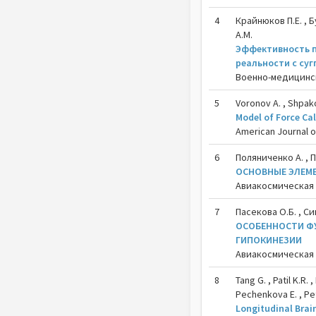
4
Крайнюков П.Е. , Б
А.М.
Эффективность п
реальности с суг
Военно-медицински
5
Voronov A. , Shpako
Model of Force Ca
American Journal of
6
Поляниченко А. , П
ОСНОВНЫЕ ЭЛЕМ
Авиакосмическая и
7
Пасекова О.Б. , Сиг
ОСОБЕННОСТИ ФУ
ГИПОКИНЕЗИИ
Авиакосмическая и
8
Tang G. , Patil K.R. 
Pechenkova E. , Pet
Longitudinal Brai