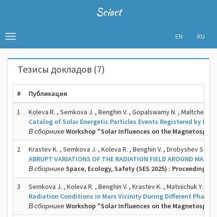
Sciact
EN
RU
Toggle
navigation
Тезисы докладов (7)
#
Публикация
1
Koleva R. , Semkova J. , Benghin V. , Gopalswamy N. , Maltchev S. , 
Catalog of Solar Energetic Particles Events Registered by Liul
В сборнике
Workshop "Solar Influences on the Magnetospher
2
Krastev K. , Semkova J. , Koleva R. , Benghin V. , Drobyshev S.
ABRUPT VARIATIONS OF THE RADIATION FIELD AROUND MARS,
В сборнике
Space, Ecology, Safety (SES 2025) : Proceedings of
3
Semkova J. , Koleva R. , Benghin V. , Krastev K. , Matviichuk Y. , To
Radiation Conditions in Mars Vicinity During Different Phase
В сборнике
Workshop "Solar Influences on the Magnetospher