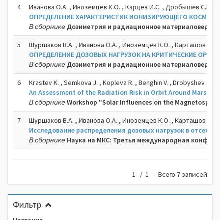
4
Иванова О.А. , Иноземцев К.О. , Карцев И.С. , Дробышев С.Г. , 
ОПРЕДЕЛЕНИЕ ХАРАКТЕРИСТИК ИОНИЗИРУЮЩЕГО КОСМИЧЕС
В сборнике
Дозиметрия и радиационное материаловедение 
5
Шуршаков В.А. , Иванова О.А. , Иноземцев К.О. , Карташов Д.А. 
ОПРЕДЕЛЕНИЕ ДОЗОВЫХ НАГРУЗОК НА КРИТИЧЕСКИЕ ОРГА
В сборнике
Дозиметрия и радиационное материаловедение 
6
Krastev K. , Semkova J. , Kopleva R. , Benghin V. , Drobyshev S.
An Assessment of the Radiation Risk in Orbit Around Mars, B
В сборнике
Workshop "Solar Influences on the Magnetospher
7
Шуршаков В.А. , Иванова О.А. , Иноземцев К.О. , Карташов Д.А. 
Исследование распределения дозовых нагрузок в отсеках 
В сборнике
Наука на МКС: Третья международная конфере
1 / 1 - Всего 7 записей
Фильтр