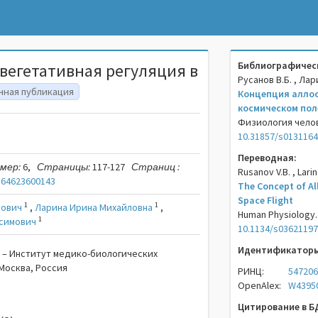
Библиографическ
вегетативная регуляция в
Русанов В.Б. , Лар
чная публикация
Концепция аллос
космическом пол
Физиология человек
10.31857/s013116
Переводная:
мер:
6,
Страницы:
117-127
Страниц :
Rusanov V.B. , Larin
164623600143
The Concept of Al
Space Flight
1
1
сович
,
Ларина Ирина Михайловна
,
Human Physiology. 2
1
симович
10.1134/s0362119
Идентификаторы
 – Институт медико-биологических
Москва, Россия
РИНЦ:
547206
OpenAlex:
W4395
Цитирование в Б