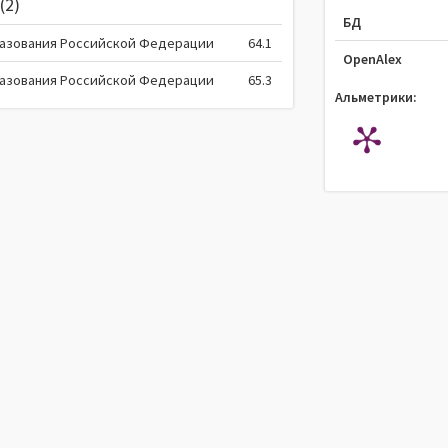
(2)
БД
разования Российской Федерации
64.1
OpenAlex
разования Российской Федерации
65.3
Альметрики: