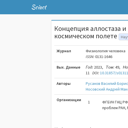
Sciact
Концепция аллостаза и 
космическом полете
Нау
Журнал
Физиология человека
ISSN:
0131-1646
Вых. Данные
Год:
2023,
Том:
49,
Но
11
DOI:
10.31857/s0131
Авторы
Русанов Василий Бори
Носовский Андрей Мак
Организации
1
ФГБУН ГНЦ РФ
проблем РАН, 