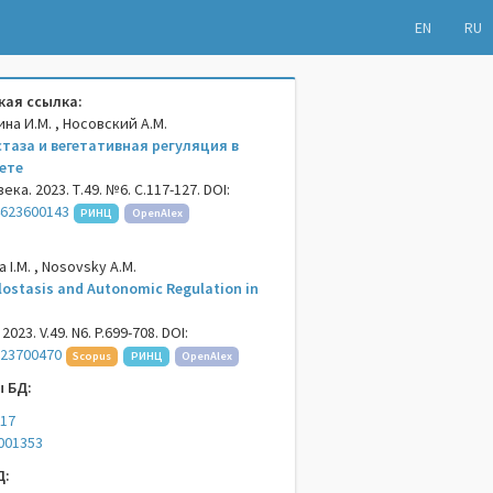
EN
RU
ая ссылка:
ина И.М. , Носовский А.М.
таза и вегетативная регуляция в
ете
а. 2023. Т.49. №6. С.117-127. DOI:
4623600143
РИНЦ
OpenAlex
a I.M. , Nosovsky A.M.
lostasis and Autonomic Regulation in
023. V.49. N6. P.699-708. DOI:
723700470
Scopus
РИНЦ
OpenAlex
 БД:
17
001353
Д: