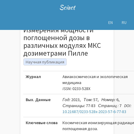
Sciact
EN
RU
Измерения мощности
поглощенной дозы в
различных модулях МКС
дозиметрами Пилле
Научная публикация
Журнал
Авиакосмическая и экологическая
медицина
ISSN:
0233-528X
Вых. Данные
Год:
2023,
Том:
57,
Номер:
6,
Страницы:
77-83
Страниц :
7
DOI:
10.21687/0233-528x-2023-57-6-77-83
Ключевые слова
Космическая ионизирующая радиаци
поглощенная доза.