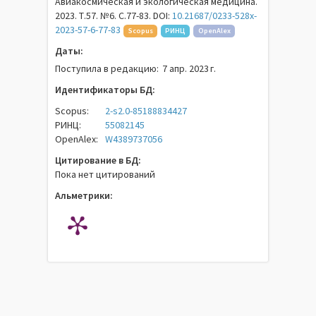
Авиакосмическая и экологическая медицина.
2023. Т.57. №6. С.77-83. DOI:
10.21687/0233-528x-
2023-57-6-77-83
Scopus
РИНЦ
OpenAlex
Даты:
Поступила в редакцию:
7 апр. 2023 г.
Идентификаторы БД:
Scopus:
2-s2.0-85188834427
РИНЦ:
55082145
OpenAlex:
W4389737056
Цитирование в БД:
Пока нет цитирований
Альметрики: