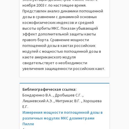
ноября 2003 г. по настоящее время.
Представлен анализ динамики поглощенной
дозы в сравнении с динамикой основных
космофизических индексов и средней
высоты орбиты МКС. Показан убывающий
эффект дополнительной защиты каюты
правого борта. Сравнение мощности
поглощенной дозы в каютах российских
модулей с мощностью поглощенной дозы в
каюте американского модуля
свидетельствует о необходимости
увеличения защищенности российских кают.
Библиографическая ссылка:
Бондаренко В.А. , Дробышев С.Г. ,
Лишневский А.Э. , Митрикас В.Г. , Хорошева
Е.Г.
Измерения мощности поглощенной дозы в
различных модулях МКС дозиметрами
Пилле