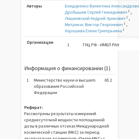
Авторы
Бондаренко Валентина Александров
1
Дробышев Сергей Геннадиевич
,
1
Лишневский Андрей Эрикович
,
1
Митрикас Виктор Георгиевич
,
1
Хорошева Елена Григорьевна
Организации
1
ГНЦ РФ - ИМБП РАН
Информация о финансировании (1)
1
Министерство науки и высшего
65.2
образования Российской
Федерации
Реферат:
Рассмотрены результаты измерений
среднесуточной мощности поглощенной
дозы в различных отсеках Международной
космической станции (МКС) за период
эксплуатации дозиметров «Пилле-МКС» с