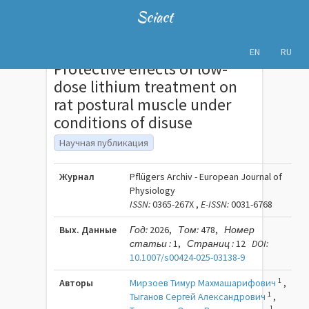
Sciact
EN
RU
Protective effects of low-
dose lithium treatment on
rat postural muscle under
conditions of disuse
Научная публикация
Журнал
Pflügers Archiv - European Journal of
Physiology
ISSN:
0365-267X ,
E-ISSN:
0031-6768
Вых. Данные
Год:
2026,
Том:
478,
Номер
статьи :
1,
Страниц :
12
DOI:
10.1007/s00424-025-03138-9
1
Авторы
Мирзоев Тимур Махмашарифович
,
1
Тыганов Сергей Александрович
,
1