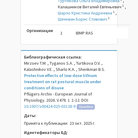
Туртикова Ольга Владимировна
,
1
Калашников Виталий Евгеньевич
,
1
Шарло Кристина Андреевна
,
1
Шенкман Борис Стивович
Организации
1
IBMP RAS
Библиографическая ссылка:
Mirzoev T.M. , Tyganov S.A. , Turtikova O.V. ,
Kalashnikov V.E. , Sharlo K.A. , Shenkman B.S.
Protective effects of low-dose lithium
treatment on rat postural muscle under
conditions of disuse
Pflügers Archiv - European Journal of
Physiology. 2026. V.478. 1 :1-12. DOI:
10.1007/s00424-025-03138-9
OpenAlex
Даты:
Принята к публикации:
23 окт. 2025 г.
Идентификаторы БД: