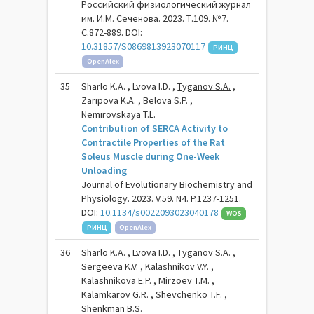
Российский физиологический журнал
им. И.М. Сеченова. 2023. Т.109. №7.
С.872-889. DOI:
10.31857/S0869813923070117
РИНЦ
OpenAlex
35
Sharlo K.A. , Lvova I.D. ,
Tyganov S.A.
,
Zaripova K.A. , Belova S.P. ,
Nemirovskaya T.L.
Contribution of SERCA Activity to
Contractile Properties of the Rat
Soleus Muscle during One-Week
Unloading
Journal of Evolutionary Biochemistry and
Physiology. 2023. V.59. N4. P.1237-1251.
DOI:
10.1134/s0022093023040178
WOS
РИНЦ
OpenAlex
36
Sharlo K.A. , Lvova I.D. ,
Tyganov S.A.
,
Sergeeva K.V. , Kalashnikov V.Y. ,
Kalashnikova E.P. , Mirzoev T.M. ,
Kalamkarov G.R. , Shevchenko T.F. ,
Shenkman B.S.