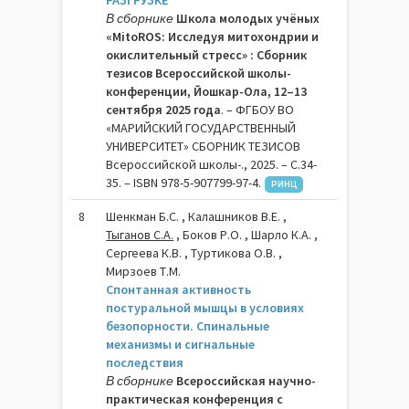
РАЗГРУЗКЕ
В сборнике
Школа молодых учёных
«MitoROS: Исследуя митохондрии и
окислительный стресс» : Сборник
тезисов Всероссийской школы-
конференции, Йошкар-Ола, 12–13
сентября 2025 года
. – ФГБОУ ВО
«МАРИЙСКИЙ ГОСУДАРСТВЕННЫЙ
УНИВЕРСИТЕТ» СБОРНИК ТЕЗИСОВ
Всероссийской школы-., 2025. – C.34-
35. – ISBN 978-5-907799-97-4.
РИНЦ
8
Шенкман Б.С. , Калашников В.Е. ,
Тыганов С.А.
, Боков Р.О. , Шарло К.А. ,
Сергеева К.В. , Туртикова О.В. ,
Мирзоев Т.М.
Спонтанная активность
постуральной мышцы в условиях
безопорности. Спинальные
механизмы и сигнальные
последствия
В сборнике
Всероссийская научно-
практическая конференция с