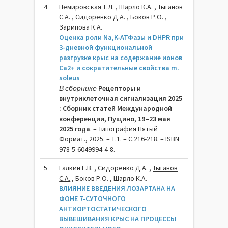
4
Немировская Т.Л. , Шарло К.А. ,
Тыганов
С.А.
, Сидоренко Д.А. , Боков Р.О. ,
Зарипова К.А.
Оценка роли Na,K-АТФазы и DHPR при
3-дневной функциональной
разгрузке крыс на содержание ионов
Са2+ и сократительные свойства m.
soleus
В сборнике
Рецепторы и
внутриклеточная сигнализация 2025
: Сборник статей Международной
конференции, Пущино, 19–23 мая
2025 года
. – Типография Пятый
Формат., 2025. – Т.1. – C.216-218. – ISBN
978-5-6049994-4-8.
5
Галкин Г.В. , Сидоренко Д.А. ,
Тыганов
С.А.
, Боков Р.О. , Шарло К.А.
ВЛИЯНИЕ ВВЕДЕНИЯ ЛОЗАРТАНА НА
ФОНЕ 7‐СУТОЧНОГО
АНТИОРТОСТАТИЧЕСКОГО
ВЫВЕШИВАНИЯ КРЫС НА ПРОЦЕССЫ