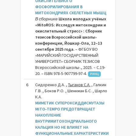
ОКИСЛИТЕЛЬНОГО
ФОСФОРИЛИРОВАНИЯ В
МИТОХОНДРИЯХ СКЕЛЕТНЫХ МЫШЦ
В сборнике
Школа молодых учёных
«MitoROS: Исследуя митохондрии и
окислительный стресс» : Сборник
тезисов Всероссийской школы-
конференции, Йошкар-Ола, 12–13
сентября 2025 года
. – ФГБОУ ВО
«МАРИЙСКИЙ ГОСУДАРСТВЕННЫЙ
УНИВЕРСИТЕТ» СБОРНИК ТЕЗИСОВ
Всероссийской школы-., 2025. – C.19-
20. – ISBN 978-5-907799-97-4.
РИНЦ
6
Сидоренко Д.А. ,
Тыганов С.А.
, Галкин
Г.В. , Боков Р.О. , Шенкман Б.С. , Шарло
К.А.
МИМЕТИК СУПЕРОКСИДДИСМУТАЗЫ
MITO‐TEMPO ПРЕДОТВРАЩАЕТ
НАКОПЛЕНИЕ
ВНУТРИМИТОХОНДРИАЛЬНОГО
КАЛЬЦИЯ НО НЕ ВЛИЯЕТ НА
ФУНКЦИОНАЛЬНЫЕ ХАРАКТЕРИСТИКИ