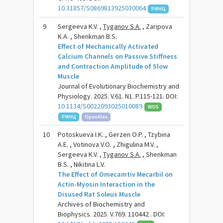
10.31857/S0869813925030064
РИНЦ
9
Sergeeva K.V. ,
Tyganov S.A.
, Zaripova
K.A. , Shenkman B.S.
Effect of Mechanically Activated
Calcium Channels on Passive Stiffness
and Contraction Amplitude of Slow
Muscle
Journal of Evolutionary Biochemistry and
Physiology. 2025. V.61. N1. P.115-121. DOI:
10.1134/S0022093025010089
WOS
РИНЦ
OpenAlex
10
Potoskueva I.K. , Gerzen O.P. , Tzybina
A.E. , Votinova V.O. , Zhigulina M.V. ,
Sergeeva K.V. ,
Tyganov S.A.
, Shenkman
B.S. , Nikitina L.V.
The Effect of Omecamtiv Mecarbil on
Actin-Myosin Interaction in the
Disused Rat Soleus Muscle
Archives of Biochemistry and
Biophysics. 2025. V.769. 110442 . DOI: