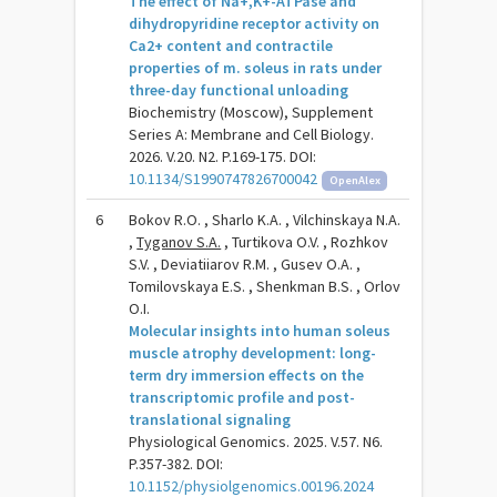
The effect of Na+,K+-ATPase and
dihydropyridine receptor activity on
Ca2+ content and contractile
properties of m. soleus in rats under
three-day functional unloading
Biochemistry (Moscow), Supplement
Series A: Membrane and Cell Biology.
2026. V.20. N2. P.169-175. DOI:
10.1134/S1990747826700042
OpenAlex
6
Bokov R.O. , Sharlo K.A. , Vilchinskaya N.A.
,
Tyganov S.A.
, Turtikova O.V. , Rozhkov
S.V. , Deviatiiarov R.M. , Gusev O.A. ,
Tomilovskaya E.S. , Shenkman B.S. , Orlov
O.I.
Molecular insights into human soleus
muscle atrophy development: long-
term dry immersion effects on the
transcriptomic profile and post-
translational signaling
Physiological Genomics. 2025. V.57. N6.
P.357-382. DOI:
10.1152/physiolgenomics.00196.2024