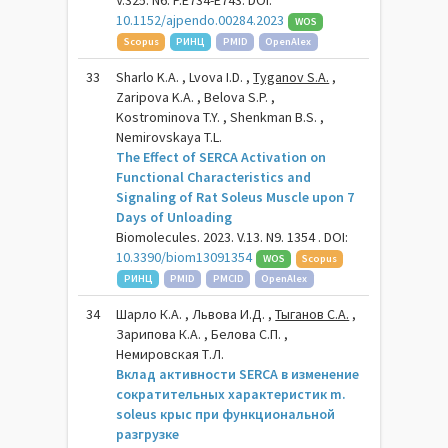
V.325. N6. P.E734-E743. DOI:
10.1152/ajpendo.00284.2023
WOS
Scopus
РИНЦ
PMID
OpenAlex
33
Sharlo K.A. , Lvova I.D. ,
Tyganov S.A.
,
Zaripova K.A. , Belova S.P. ,
Kostrominova T.Y. , Shenkman B.S. ,
Nemirovskaya T.L.
The Effect of SERCA Activation on
Functional Characteristics and
Signaling of Rat Soleus Muscle upon 7
Days of Unloading
Biomolecules. 2023. V.13. N9. 1354 . DOI:
10.3390/biom13091354
WOS
Scopus
РИНЦ
PMID
PMCID
OpenAlex
34
Шарло К.А. , Львова И.Д. ,
Тыганов С.А.
,
Зарипова К.А. , Белова С.П. ,
Немировская Т.Л.
Вклад активности SERCA в изменение
сократительных характеристик m.
soleus крыс при функциональной
разгрузке