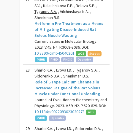
S.V. , Kalashnikova E.P. , Belova S.P. ,
Tyganov S.A.
, Vilchinskaya N.A. ,
Shenkman B.S.
Metformin Pre-Treatment as a Means
of Mitigating Disuse-Induced Rat
Soleus Muscle Wasting
Current Issues in Molecular Biology.
2023. V.45. N4. P.3068-3086. DOI:
10.3390/cimb45040201
WOS
Scopus
РИНЦ
PMID
PMCID
OpenAlex
28
Sharlo K.A. , Lvova I.D. ,
Tyganov S.A.
,
Sidorenko D.A. , Shenkman B.S.
Role of L-Type Calcium Channels in
Increased Fatigue of the Rat Soleus
Muscle under Functional Unloading
Journal of Evolutionary Biochemistry and
Physiology. 2023. V.59. N2. P.620-629. DOI:
10.1134/s0022093023020278
WOS
РИНЦ
OpenAlex
29
Sharlo K.A. , Lvova I.D. , Sidorenko D.A. ,