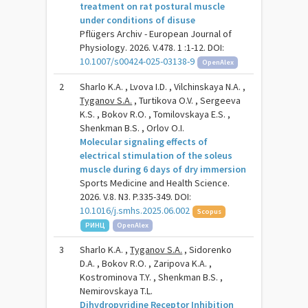
treatment on rat postural muscle
under conditions of disuse
Pflügers Archiv - European Journal of
Physiology. 2026. V.478. 1 :1-12. DOI:
10.1007/s00424-025-03138-9
OpenAlex
2
Sharlo K.A. , Lvova I.D. , Vilchinskaya N.A. ,
Tyganov S.A.
, Turtikova O.V. , Sergeeva
K.S. , Bokov R.O. , Tomilovskaya E.S. ,
Shenkman B.S. , Orlov O.I.
Molecular signaling effects of
electrical stimulation of the soleus
muscle during 6 days of dry immersion
Sports Medicine and Health Science.
2026. V.8. N3. P.335-349. DOI:
10.1016/j.smhs.2025.06.002
Scopus
РИНЦ
OpenAlex
3
Sharlo K.A. ,
Tyganov S.A.
, Sidorenko
D.A. , Bokov R.O. , Zaripova K.A. ,
Kostrominova T.Y. , Shenkman B.S. ,
Nemirovskaya T.L.
Dihydropyridine Receptor Inhibition