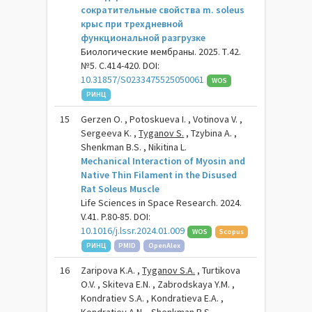
сократительные свойства m. soleus
крыс при трехдневной
функциональной разгрузке
Биологические мембраны. 2025. Т.42.
№5. С.414-420. DOI:
10.31857/S0233475525050061
WOS
РИНЦ
15
Gerzen O. , Potoskueva I. , Votinova V. ,
Sergeeva K. ,
Tyganov S.
, Tzybina A. ,
Shenkman B.S. , Nikitina L.
Mechanical Interaction of Myosin and
Native Thin Filament in the Disused
Rat Soleus Muscle
Life Sciences in Space Research. 2024.
V.41. P.80-85. DOI:
10.1016/j.lssr.2024.01.009
WOS
Scopus
РИНЦ
PMID
OpenAlex
16
Zaripova K.A. ,
Tyganov S.A.
, Turtikova
O.V. , Skiteva E.N. , Zabrodskaya Y.M. ,
Kondratiev S.A. , Kondratieva E.A. ,