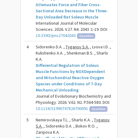
Attenuates Force and Fiber Cross-
Sectional Area Decrease in the Three-
Day Unloaded Rat Soleus Muscle
International Journal of Molecular
Sciences. 2026. V.27. N4. 2043 :1-19. DOI:
10.3390/ijms27042043
OpenAlex
4
Sidorenko D.A. ,
Tyganov S.A.
, Lvova I.D. ,
Kulishenko A.A. , Shenkman B.S. , Sharlo
K.A.
Differential Regulation of Soleus
Muscle Functions by NOXDependent
and Mitochondrial Reactive Oxygen
Species under Conditions of 7-Day
Mechanical Unloading
Journal of Evolutionary Biochemistry and
Physiology. 2026. V.62. N2. P.564-580. DOI:
10.1134/S1990747826700091
OpenAlex
5
Nemirovskaya T.L. , Sharlo K.A. ,
Tyganov
S.A.
, Sidorenko D.A. , Bokov R.O. ,
Zaripova K.A.