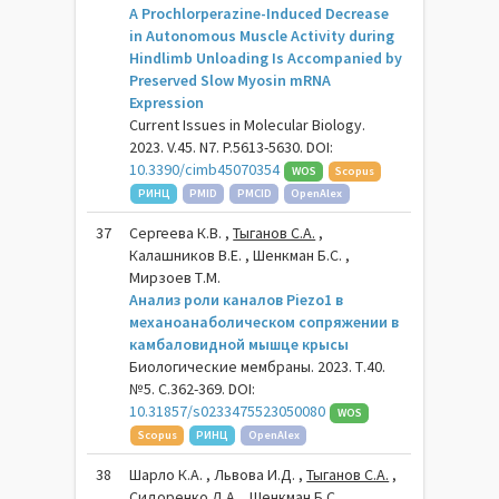
A Prochlorperazine-Induced Decrease
in Autonomous Muscle Activity during
Hindlimb Unloading Is Accompanied by
Preserved Slow Myosin mRNA
Expression
Current Issues in Molecular Biology.
2023. V.45. N7. P.5613-5630. DOI:
10.3390/cimb45070354
WOS
Scopus
РИНЦ
PMID
PMCID
OpenAlex
37
Сергеева К.В. ,
Тыганов С.А.
,
Калашников В.Е. , Шенкман Б.С. ,
Мирзоев Т.М.
Анализ роли каналов Piezo1 в
механоанаболическом сопряжении в
камбаловидной мышце крысы
Биологические мембраны. 2023. Т.40.
№5. С.362-369. DOI:
10.31857/s0233475523050080
WOS
Scopus
РИНЦ
OpenAlex
38
Шарло К.А. , Львова И.Д. ,
Тыганов С.А.
,
Сидоренко Д.А. , Шенкман Б.С.