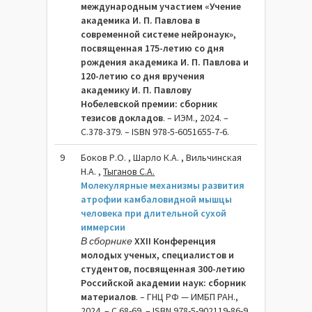
международным участием «Учение
академика И. П. Павлова в
современной системе нейронаук»,
посвященная 175-летию со дня
рождения академика И. П. Павлова и
120-летию со дня вручения
академику И. П. Павлову
Нобелевской премии: сборник
тезисов докладов
. – ИЭМ., 2024. –
C.378-379. – ISBN 978-5-6051655-7-6.
9
Боков Р.О. , Шарло К.А. , Вильчинская
Н.А. ,
Тыганов С.А.
Молекулярные механизмы развития
атрофии камбаловидной мышцы
человека при длительной сухой
иммерсии
В сборнике
XXII Конференция
молодых ученых, специалистов и
студентов, посвященная 300-летию
Российской академии наук: сборник
материалов
. – ГНЦ РФ — ИМБП РАН.,
2024. – C.68-69. – ISBN 978-5-902119-86-9.