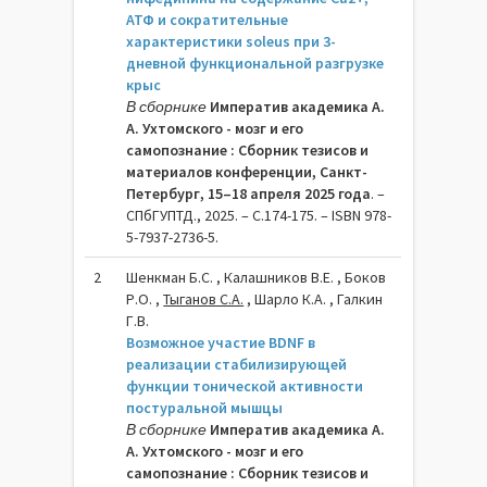
АТФ и сократительные
характеристики soleus при 3-
дневной функциональной разгрузке
крыс
В сборнике
Императив академика А.
А. Ухтомского - мозг и его
самопознание : Сборник тезисов и
материалов конференции, Санкт-
Петербург, 15–18 апреля 2025 года
. –
СПбГУПТД., 2025. – C.174-175. – ISBN 978-
5-7937-2736-5.
2
Шенкман Б.С. , Калашников В.Е. , Боков
Р.О. ,
Тыганов С.А.
, Шарло К.А. , Галкин
Г.В.
Возможное участие BDNF в
реализации стабилизирующей
функции тонической активности
постуральной мышцы
В сборнике
Императив академика А.
А. Ухтомского - мозг и его
самопознание : Сборник тезисов и