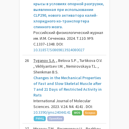
крысы в условиях опорной разгрузки,
выявленная при использовании
CLP290, нового активатора калий-
хлоридного ко-транспортера
спинного мозга.
Российский физиологический журнал
им. И.М. Сеченова. 2024. Т.110. №9.
С.1337–1348. DOI:
10.31857/S0869813924080027
26
Tyganov S.A.
, Belova S.P. , Turtikova O.V.
, Vikhlyantsev I.M. , Nemirovskaya T.L. ,
Shenkman B.S.
Changes in the Mechanical Properties
of Fast and Slow Skeletal Muscle after
7 and 21 Days of Restricted Activity in
Rats
International Journal of Molecular
Sciences. 2023. V.24. N4. 4141 . DOI:
10.3390/ijms24044141
WOS
Scopus
РИНЦ
OpenAlex
27
Mirzoev T.M. , Paramonova I.I. , Rozhkov