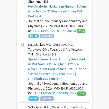
Shenkman B.S.
Key Anabolic Markers in Human Soleus
Muscle after 21-Day Head-Down Tilt
Bed Rest
Journal of Evolutionary Biochemistry and
Physiology. 2024. V.60. N3. P.1003-1013.
DOI:
10.1134/s0022093024030128
WOS
РИНЦ
OpenAlex
19
Kalashnikov V.E. , Sergeeva K.V. ,
Turtikova O.V. ,
Tyganov S.A.
, Mirzoev
T.M. , Shenkman B.S.
Spontaneous Tonic Activity Revealed
in Rat Soleus Muscle by CLP290, a
Novel Spinal Cord Potassium-Chloride
Cotransporter Activator, during
Hindlimb Suspension
Journal of Evolutionary Biochemistry and
Physiology. 2024. V.60. N4. P.1660-1669.
DOI:
10.1134/S002209302404032X
WOS
РИНЦ
OpenAlex
20
Sidorenko D.A. , Galkin G.V. , Bokov R.O. ,