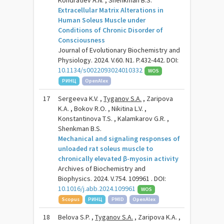
Kondratiev A.N. , Shenkman B.S.
Extracellular Matrix Alterations in
Human Soleus Muscle under
Conditions of Chronic Disorder of
Consciousness
Journal of Evolutionary Biochemistry and
Physiology. 2024. V.60. N1. P.432-442. DOI:
10.1134/s0022093024010332
WOS
РИНЦ
OpenAlex
17
Sergeeva K.V. ,
Tyganov S.A.
, Zaripova
K.A. , Bokov R.O. , Nikitina L.V. ,
Konstantinova T.S. , Kalamkarov G.R. ,
Shenkman B.S.
Mechanical and signaling responses of
unloaded rat soleus muscle to
chronically elevated β-myosin activity
Archives of Biochemistry and
Biophysics. 2024. V.754. 109961 . DOI:
10.1016/j.abb.2024.109961
WOS
Scopus
РИНЦ
PMID
OpenAlex
18
Belova S.P. ,
Tyganov S.A.
, Zaripova K.A. ,