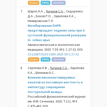
Scopus
РИНЦ
OpenAlex
7
Шарло К.А. ,
Тыганов С.А.
, Сидоренко
Д.А. , Боков Р.О. , Зарипова К.А. ,
Немировская Т.Л.
Ингибирование DHPR
предотвращает падение силы при 3-
суточной функциональной разгрузке
m. soleus крыс
Авиакосмическая и экологическая
медицина. 2025. Т.59. №2. С.27-32. DOI:
10.21687/0233-528X-2025-59-2-27-32
Scopus
РИНЦ
OpenAlex
8
Сергеева К.В. ,
Тыганов С.А.
, Зарипова
К.А. , Шенкман Б.С.
Влияние механоактивируемых
каналов на пассивную жесткость и
амплитуду сокращения
постуральной мышцы
Российский физиологический журнал
им. И.М. Сеченова. 2025. Т.111. №3.
С.475-483. DOI: