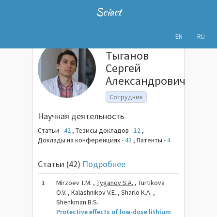
Sciact
EN
RU
Тыганов
Сергей
Александрович
Сотрудник
Научная деятельность
Статьи -
42
,
Тезисы докладов -
12
,
Доклады на конференциях -
43
,
Патенты -
4
Статьи (42)
Подробнее
1
Mirzoev T.M. ,
Tyganov S.A.
, Turtikova
O.V. , Kalashnikov V.E. , Sharlo K.A. ,
Shenkman B.S.
Protective effects of low-dose lithium