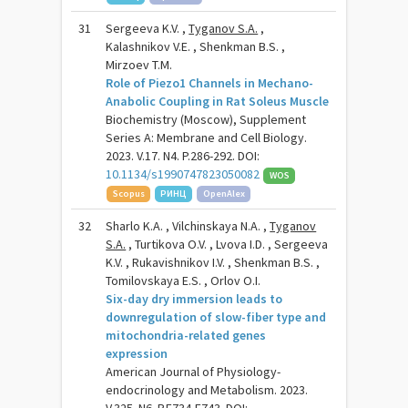
31
Sergeeva K.V. ,
Tyganov S.A.
,
Kalashnikov V.E. , Shenkman B.S. ,
Mirzoev T.M.
Role of Piezo1 Channels in Mechano-
Anabolic Coupling in Rat Soleus Muscle
Biochemistry (Moscow), Supplement
Series A: Membrane and Cell Biology.
2023. V.17. N4. P.286-292. DOI:
10.1134/s1990747823050082
WOS
Scopus
РИНЦ
OpenAlex
32
Sharlo K.A. , Vilchinskaya N.A. ,
Tyganov
S.A.
, Turtikova O.V. , Lvova I.D. , Sergeeva
K.V. , Rukavishnikov I.V. , Shenkman B.S. ,
Tomilovskaya E.S. , Orlov O.I.
Six-day dry immersion leads to
downregulation of slow-fiber type and
mitochondria-related genes
expression
American Journal of Physiology-
endocrinology and Metabolism. 2023.