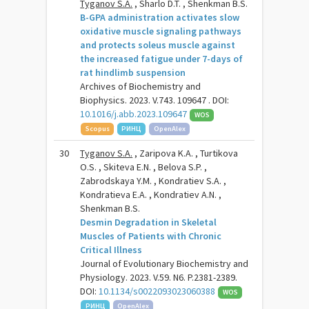
Tyganov S.A.
, Sharlo D.T. , Shenkman B.S.
Β-GPA administration activates slow
oxidative muscle signaling pathways
and protects soleus muscle against
the increased fatigue under 7-days of
rat hindlimb suspension
Archives of Biochemistry and
Biophysics. 2023. V.743. 109647 . DOI:
10.1016/j.abb.2023.109647
WOS
Scopus
РИНЦ
OpenAlex
30
Tyganov S.A.
, Zaripova K.A. , Turtikova
O.S. , Skiteva E.N. , Belova S.P. ,
Zabrodskaya Y.M. , Kondratiev S.A. ,
Kondratieva E.A. , Kondratiev A.N. ,
Shenkman B.S.
Desmin Degradation in Skeletal
Muscles of Patients with Chronic
Critical Illness
Journal of Evolutionary Biochemistry and
Physiology. 2023. V.59. N6. P.2381-2389.
DOI:
10.1134/s0022093023060388
WOS
РИНЦ
OpenAlex