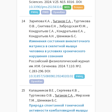
Sciences. 2024. V.25. N15. 8316 . DOI:
10.3390/ijms25158316
WOS
Scopus
РИНЦ
PMID
OpenAlex
24
Зарипова К.А. ,
Тыганов С.А.
, Туртикова
О.В. , Скитева Е.Н. , Забродская Ю.М. ,
Кондратьев С.А. , Кондратьева Е.А. ,
Кондратьев А.Н. , Шенкман Б.С.
Изменения состояния внеклеточного
матрикса в скелетной мышце
человека в условиях хронического
нарушения сознания
Российский физиологический журнал
им. И.М. Сеченова. 2024. Т.110. №2.
С.283-296. DOI:
10.31857/S0869813924020102
РИНЦ
OpenAlex
25
Калашников В.Е. , Сергеева К.В. ,
Туртикова О.В. ,
Тыганов С.А.
, Мирзоев
Т.М. , Шенкман Б.С.
Природа спонтанной тонической
активности камбаловидной мышцы