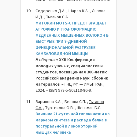
10
Сидоренко Д.А. , Шарло К.А. , Львова
И.Д. ,
Тыганов С.А.
МИТОКИН MОTS-C ПРЕДОТВРАЩАЕТ
АТРОФИЮ И ТРАНСФОРМАЦИЮ
МЕДЛЕННЫХ МЫШЕЧНЫХ ВОЛОКОН В
БЫСТРЫЕ ПРИ 7‑ДНЕВНОЙ
ФУНКЦИОНАЛЬНОЙ РАЗГРУЗКЕ
КАМБАЛОВИДНОЙ МЫШЦЫ
В сборнике
XXII Конференция
молодых ученых, специалистов и
студентов, посвященная 300-летию
Российской академии наук: сборник
материалов
. – ГНЦ РФ — ИМБП РАН.,
2024. – ISBN 978-5-902119-86-9.
11
Зарипова К.А. , Белова С.П. ,
Тыганов
С.А.
, Туртикова О.В. , Шенкман Б.С.
Влияние 21-суточной гипокинезии на
маркеры синтеза и распада белка в
постуральной и локомоторной
мышцах человека