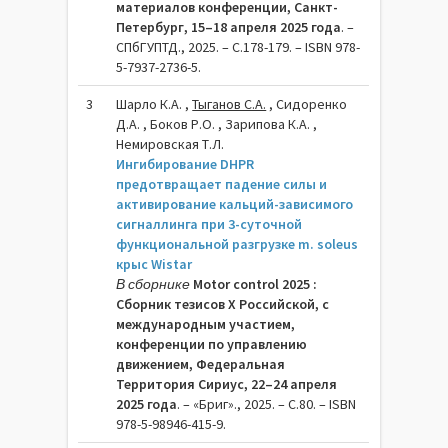
материалов конференции, Санкт-
Петербург, 15–18 апреля 2025 года
. –
СПбГУПТД., 2025. – C.178-179. – ISBN 978-
5-7937-2736-5.
3
Шарло К.А. ,
Тыганов С.А.
, Сидоренко
Д.А. , Боков Р.О. , Зарипова К.А. ,
Немировская Т.Л.
Ингибирование DHPR
предотвращает падение силы и
активирование кальций-зависимого
сигналлинга при 3-суточной
функциональной разгрузке m. soleus
крыс Wistar
В сборнике
Motor control 2025 :
Сборник тезисов X Российской, с
международным участием,
конференции по управлению
движением, Федеральная
Территория Сириус, 22–24 апреля
2025 года
. – «Бриг»., 2025. – C.80. – ISBN
978-5-98946-415-9.