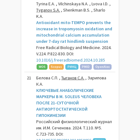
Tyrina E.A. , Vilchinskaya N.A. , Lvova I.D. ,
Tyganov S.A.
, Shenkman B.S. , Sharlo
K.A.
Antioxidant mito-TEMPO prevents the
increase in tropomyosin oxidation and
mitochondrial calcium accumulation
under 7-day rat hindlimb suspension
Free Radical Biology and Medicine. 2024.
V.224. P.822-830. DOI:
10.1016/j.freeradbiomed.2024.10.285
WOS
Scopus
РИНЦ
PMID
OpenAlex
21
Белова С.П. ,
Тыганов С.А.
, Зарипова
К.А.
КЛЮЧЕВЫЕ АНАБОЛИЧЕСКИЕ
МАРКЕРЫ В M. SOLEUS ЧЕЛОВЕКА
ПОСЛЕ 21-СУТОЧНОЙ
АНТИОРТОСТАТИЧЕСКОЙ
ГИПОКИНЕЗИИ
Российский физиологический журнал
им. И.М. Сеченова. 2024. Т.110. №5.
С.723-735. DOI: