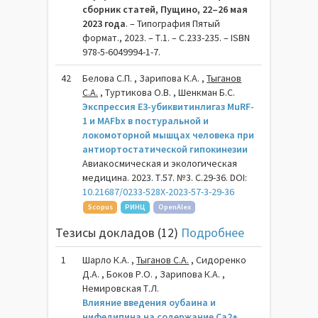
сборник статей, Пущино, 22–26 мая
2023 года
. – Типография Пятый
формат., 2023. – Т.1. – C.233-235. – ISBN
978-5-6049994-1-7.
42
Белова С.П. , Зарипова К.А. ,
Тыганов
С.А.
, Туртикова О.В. , Шенкман Б.С.
Экспрессия E3-убиквитинлигаз MuRF-
1 и MAFbx в постуральной и
локомоторной мышцах человека при
антиортостатической гипокинезии
Авиакосмическая и экологическая
медицина. 2023. Т.57. №3. С.29-36. DOI:
10.21687/0233-528X-2023-57-3-29-36
Scopus
РИНЦ
OpenAlex
Тезисы докладов (12)
Подробнее
1
Шарло К.А. ,
Тыганов С.А.
, Сидоренко
Д.А. , Боков Р.О. , Зарипова К.А. ,
Немировская Т.Л.
Влияние введения оубаина и
нифедипина на содержание Cа2+,