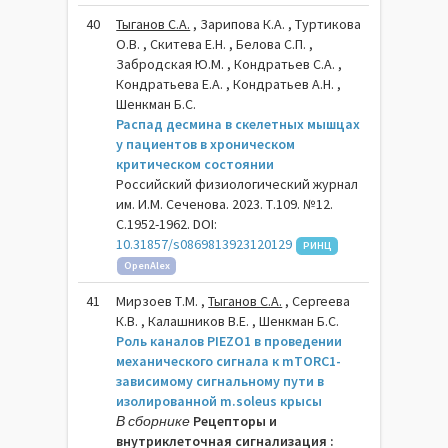
40
Тыганов С.А.
, Зарипова К.А. , Туртикова
О.В. , Скитева Е.Н. , Белова С.П. ,
Забродская Ю.М. , Кондратьев С.А. ,
Кондратьева Е.А. , Кондратьев А.Н. ,
Шенкман Б.С.
Распад десмина в скелетных мышцах
у пациентов в хроническом
критическом состоянии
Российский физиологический журнал
им. И.М. Сеченова. 2023. Т.109. №12.
С.1952-1962. DOI:
10.31857/s0869813923120129
РИНЦ
OpenAlex
41
Мирзоев Т.М. ,
Тыганов С.А.
, Сергеева
К.В. , Калашников В.Е. , Шенкман Б.С.
Роль каналов PIEZO1 в проведении
механического сигнала к mTORC1-
зависимому сигнальному пути в
изолированной m.soleus крысы
В сборнике
Рецепторы и
внутриклеточная сигнализация :