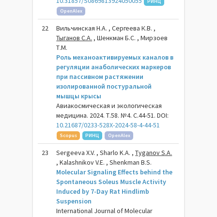
10.31857/S0869813924050055
РИНЦ
OpenAlex
22
Вильчинская Н.А. , Сергеева К.В. ,
Тыганов С.А.
, Шенкман Б.С. , Мирзоев
Т.М.
Роль механоактивируемых каналов в
регуляции анаболических маркеров
при пассивном растяжении
изолированной постуральной
мышцы крысы
Авиакосмическая и экологическая
медицина. 2024. Т.58. №4. С.44-51. DOI:
10.21687/0233-528X-2024-58-4-44-51
Scopus
РИНЦ
OpenAlex
23
Sergeeva X.V. , Sharlo K.A. ,
Tyganov S.A.
, Kalashnikov V.E. , Shenkman B.S.
Molecular Signaling Effects behind the
Spontaneous Soleus Muscle Activity
Induced by 7-Day Rat Hindlimb
Suspension
International Journal of Molecular