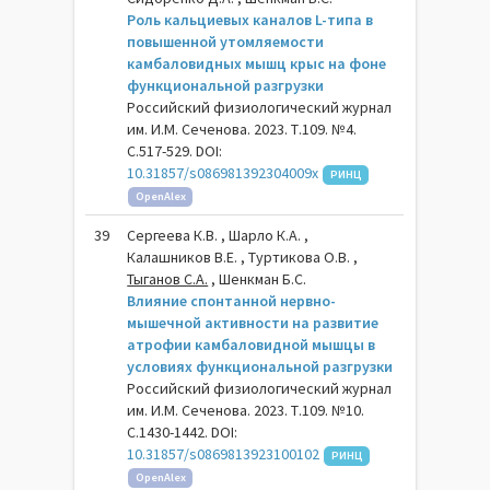
Роль кальциевых каналов L-типа в
повышенной утомляемости
камбаловидных мышц крыс на фоне
функциональной разгрузки
Российский физиологический журнал
им. И.М. Сеченова. 2023. Т.109. №4.
С.517-529. DOI:
10.31857/s086981392304009x
РИНЦ
OpenAlex
39
Сергеева К.В. , Шарло К.А. ,
Калашников В.Е. , Туртикова О.В. ,
Тыганов С.А.
, Шенкман Б.С.
Влияние спонтанной нервно-
мышечной активности на развитие
атрофии камбаловидной мышцы в
условиях функциональной разгрузки
Российский физиологический журнал
им. И.М. Сеченова. 2023. Т.109. №10.
С.1430-1442. DOI:
10.31857/s0869813923100102
РИНЦ
OpenAlex