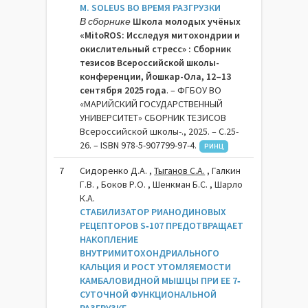
M. SOLEUS ВО ВРЕМЯ РАЗГРУЗКИ
В сборнике
Школа молодых учёных
«MitoROS: Исследуя митохондрии и
окислительный стресс» : Сборник
тезисов Всероссийской школы-
конференции, Йошкар-Ола, 12–13
сентября 2025 года
. – ФГБОУ ВО
«МАРИЙСКИЙ ГОСУДАРСТВЕННЫЙ
УНИВЕРСИТЕТ» СБОРНИК ТЕЗИСОВ
Всероссийской школы-., 2025. – C.25-
26. – ISBN 978-5-907799-97-4.
РИНЦ
7
Сидоренко Д.А. ,
Тыганов С.А.
, Галкин
Г.В. , Боков Р.О. , Шенкман Б.С. , Шарло
К.А.
СТАБИЛИЗАТОР РИАНОДИНОВЫХ
РЕЦЕПТОРОВ S‐107 ПРЕДОТВРАЩАЕТ
НАКОПЛЕНИЕ
ВНУТРИМИТОХОНДРИАЛЬНОГО
КАЛЬЦИЯ И РОСТ УТОМЛЯЕМОСТИ
КАМБАЛОВИДНОЙ МЫШЦЫ ПРИ ЕЕ 7‐
СУТОЧНОЙ ФУНКЦИОНАЛЬНОЙ