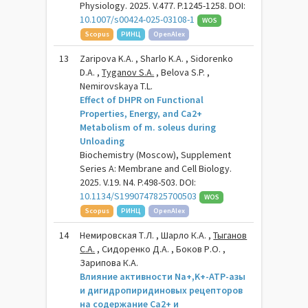
Physiology. 2025. V.477. P.1245-1258. DOI:
10.1007/s00424-025-03108-1
WOS
Scopus
РИНЦ
OpenAlex
13
Zaripova K.A. , Sharlo K.A. , Sidorenko
D.A. ,
Tyganov S.A.
, Belova S.P. ,
Nemirovskaya T.L.
Effect of DHPR on Functional
Properties, Energy, and Ca2+
Metabolism of m. soleus during
Unloading
Biochemistry (Moscow), Supplement
Series A: Membrane and Cell Biology.
2025. V.19. N4. P.498-503. DOI:
10.1134/S1990747825700503
WOS
Scopus
РИНЦ
OpenAlex
14
Немировская Т.Л. , Шарло К.А. ,
Тыганов
С.А.
, Сидоренко Д.А. , Боков Р.О. ,
Зарипова К.А.
Влияние активности Na+,K+-ATP-азы
и дигидропиридиновых рецепторов
на содержание Ca2+ и