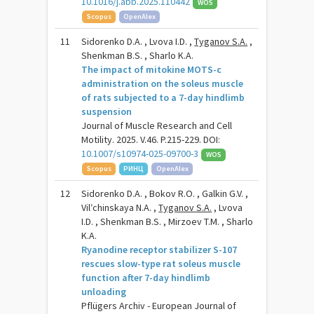
10.1016/j.abb.2025.110442
WOS
Scopus
OpenAlex
11
Sidorenko D.A. , Lvova I.D. ,
Tyganov S.A.
,
Shenkman B.S. , Sharlo K.A.
The impact of mitokine MOTS-c
administration on the soleus muscle
of rats subjected to a 7-day hindlimb
suspension
Journal of Muscle Research and Cell
Motility. 2025. V.46. P.215-229. DOI:
10.1007/s10974-025-09700-3
WOS
Scopus
РИНЦ
OpenAlex
12
Sidorenko D.A. , Bokov R.O. , Galkin G.V. ,
Vilʹchinskaya N.A. ,
Tyganov S.A.
, Lvova
I.D. , Shenkman B.S. , Mirzoev T.M. , Sharlo
K.A.
Ryanodine receptor stabilizer S-107
rescues slow-type rat soleus muscle
function after 7-day hindlimb
unloading
Pflügers Archiv - European Journal of