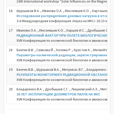
16th International workshop “Solar Influences on the Magneto
16
Шуршаков В.А. , Иванова О.А. , Иноземцев К.О. , Карташов Д.А.
Исследование распределения дозовых нагрузок в отсеках 
3-я Международная конференция «Наука на МКС» 20-23 нояб.
17
Иванова О.А. , Иноземцев К.О. , Карцев И.С. , Дробышев С.Г. ,
РАДИАЦИОННЫЙ ФАКТОР ПРИ ПОЛЕТЕ БИОЛОГИЧЕСКИХ СПУ
XVIII Конференция по космической биологии и авиакосмичес
18
Бенгин В.В. , Семкова Й. , Колева Р. , Крастев К. , Матвейчук 
Параметры космической радиации, зарегистрированные п
XVIII Конференция по космической биологии и авиакосмичес
19
Бенгин В.В. , Шуршаков В.А. , Митрикас В.Г. , Бондаренко В.А.
РЕЗУЛЬТАТЫ МОНИТОРИНГА РАДИАЦИОННОЙ ОБСТАНОВКИ
XVIII Конференция по космической биологии и авиакосмичес
20
Бондаренко В.А. , Дробышев С.Г. , Лишневский А.Э. , Митрикас
20 ЛЕТ ЭКСПЛУАТАЦИИ ДОЗИМЕТРОВ ПИЛЛЕ НА МКС
XVIII Конференция по космической биологии и авиакосмичес