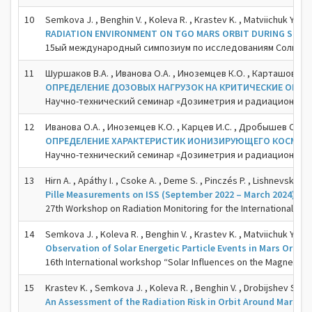
10
Semkova J. , Benghin V. , Koleva R. , Krastev K. , Matviichuk Y. , T
RADIATION ENVIRONMENT ON TGO MARS ORBIT DURING SOLAR 
15ый международный симпозиум по исследованиям Солнечно
11
Шуршаков В.А. , Иванова О.А. , Иноземцев К.О. , Карташов Д.А.
ОПРЕДЕЛЕНИЕ ДОЗОВЫХ НАГРУЗОК НА КРИТИЧЕСКИЕ ОРГ
Научно-технический семинар «Дозиметрия и радиационное 
12
Иванова О.А. , Иноземцев К.О. , Карцев И.С. , Дробышев С.Г. ,
ОПРЕДЕЛЕНИЕ ХАРАКТЕРИСТИК ИОНИЗИРУЮЩЕГО КОСМИЧЕ
Научно-технический семинар «Дозиметрия и радиационное 
13
Hirn A. , Apáthy I. , Csoke A. , Deme S. , Pinczés P. , Lishnevskii A.
Pille Measurements on ISS (September 2022 – March 2024) and
27th Workshop on Radiation Monitoring for the International Sp
14
Semkova J. , Koleva R. , Benghin V. , Krastev K. , Matviichuk Y. , T
Observation of Solar Energetic Particle Events in Mars Orbit D
16th International workshop “Solar Influences on the Magneto
15
Krastev K. , Semkova J. , Koleva R. , Benghin V. , Drobijshev S.
An Assessment of the Radiation Risk in Orbit Around Mars, 