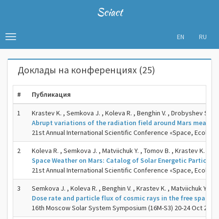
Sciact
EN
RU
Toggle
navigation
Доклады на конференциях (25)
#
Публикация
1
Krastev K. , Semkova J. , Koleva R. , Benghin V. , Drobyshev S.
Abrupt variations of the radiation field around Mars measure
21st Annual International Scientific Conference «Space, Ecology
2
Koleva R. , Semkova J. , Matviichuk Y. , Tomov B. , Krastev K. , Ma
Space Weather on Mars: Catalog of Solar Energetic Particles 
21st Annual International Scientific Conference «Space, Ecology
3
Semkova J. , Koleva R. , Benghin V. , Krastev K. , Matviichuk Y. , T
Dose rate and particle flux of cosmic rays in the free space 
16th Moscow Solar System Symposium (16M-S3) 20-24 Oct 2025