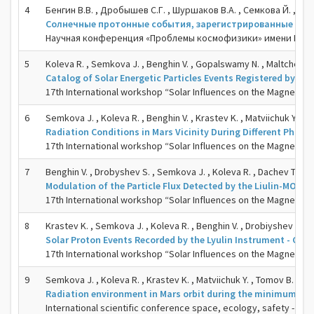
4
Бенгин В.В. , Дробышев С.Г. , Шуршаков В.А. , Семкова Й. , Коле
Солнечные протонные события, зарегистрированные приб
Научная конференция «Проблемы космофизики» имени М. И. П
5
Koleva R. , Semkova J. , Benghin V. , Gopalswamy N. , Maltchev S. ,
Catalog of Solar Energetic Particles Events Registered by Liu
17th International workshop “Solar Influences on the Magneto
6
Semkova J. , Koleva R. , Benghin V. , Krastev K. , Matviichuk Y. , T
Radiation Conditions in Mars Vicinity During Different Phas
17th International workshop “Solar Influences on the Magneto
7
Benghin V. , Drobyshev S. , Semkova J. , Koleva R. , Dachev T. , Shu
Modulation of the Particle Flux Detected by the Liulin-MO I
17th International workshop “Solar Influences on the Magneto
8
Krastev K. , Semkova J. , Koleva R. , Benghin V. , Drobiyshev S.
Solar Proton Events Recorded by the Lyulin Instrument - Com
17th International workshop “Solar Influences on the Magneto
9
Semkova J. , Koleva R. , Krastev K. , Matviichuk Y. , Tomov B. , Ba
Radiation environment in Mars orbit during the minimum of 2
International scientific conference space, ecology, safety - SE