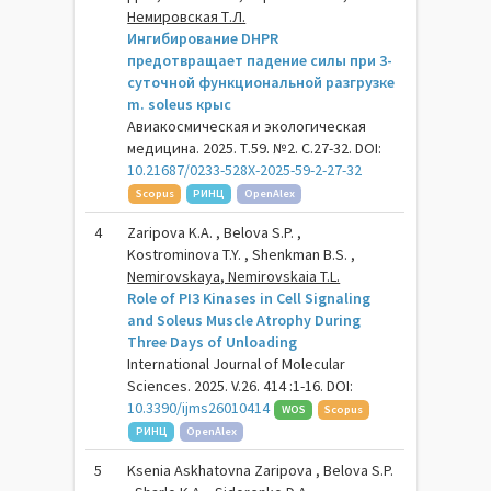
Немировская Т.Л.
Ингибирование DHPR
предотвращает падение силы при 3-
суточной функциональной разгрузке
m. soleus крыс
Авиакосмическая и экологическая
медицина. 2025. Т.59. №2. С.27-32. DOI:
10.21687/0233-528X-2025-59-2-27-32
Scopus
РИНЦ
OpenAlex
4
Zaripova K.A. , Belova S.P. ,
Kostrominova T.Y. , Shenkman B.S. ,
Nemirovskaya, Nemirovskaia T.L.
Role of PI3 Kinases in Cell Signaling
and Soleus Muscle Atrophy During
Three Days of Unloading
International Journal of Molecular
Sciences. 2025. V.26. 414 :1-16. DOI:
10.3390/ijms26010414
WOS
Scopus
РИНЦ
OpenAlex
5
Ksenia Askhatovna Zaripova , Belova S.P.