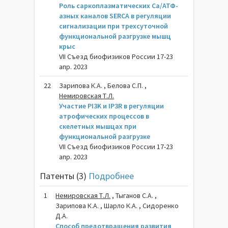
Роль саркоплазматических Са/АТФ-
азных каналов SERCA в регуляции
сигнализации при трехсуточной
функциональной разгрузке мышц
крыс
VII Съезд биофизиков России 17-23
апр. 2023
22
Зарипова К.А. , Белова С.П. ,
Немировская Т.Л.
Участие PI3K и IP3R в регуляции
атрофических процессов в
скелетных мышцах при
функциональной разгрузке
VII Съезд биофизиков России 17-23
апр. 2023
Патенты (3)
Подробнее
1
Немировская Т.Л.
, Тыганов С.А. ,
Зарипова К.А. , Шарло К.А. , Сидоренко
Д.А.
Способ предотвращения развития