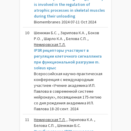
is involved in the regulation of
atrophic processes in skeletal muscles
during their unloading
Biomembranes 2024 07-11 Oct 2024
10
Шенкман Б.С. , Зарипова К.А. , Боков
Р.О. , Шарло К.А. , Белова С.П. ,
Немировская Т.Л.
IP3R рецепторы участвуют в
регуляции клеточного сигналлинга
при функциональной разгрузке m.
soleus крыс
Всероссийская научно-практическая
конференция с международным
участием «Учение академика И.П.
Павлова в современной системе
нейронаук», посвященная 175-летию
со дня рождения академика И.П.
Павлова 18-20 сент. 2024
11
Немировская Т.Л.
, Зарипова К.А. ,
Белова С.П. , Шенкман Б.С.