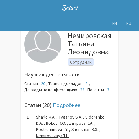
Sciact
EN
RU
Немировская
Татьяна
Леонидовна
Сотрудник
Научная деятельность
Статьи -
20
,
Тезисы докладов -
5
,
Доклады на конференциях -
22
,
Патенты -
3
Статьи (20)
Подробнее
1
Sharlo K.A. , Tyganov S.A. , Sidorenko
D.A. , Bokov R.O. , Zaripova K.A. ,
Kostrominova T.Y. , Shenkman B.S. ,
Nemirovskaya T.L.