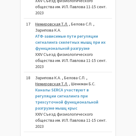
XXIV Съезд физиологического
общества им. И.П. Павлова 11-15 сент.
2023
17
Немировская Т.Л.
, Белова С.П. ,
Зарипова К.А.
АТФ-зависимые пути регуляции
сигналинга скелетных мышц при их
функциональной разгрузке
XXIV Съезд физиологического
общества им. И.П. Павлова 11-15 сент.
2023
18
Зарипова К.А. , Белова С.П. ,
Немировская Т.Л.
, Шенкман Б.С.
Каналы SERCA участвуют в
регуляции сигналинга при
трехсуточной функциональной
разгрузке мышц крыс
XXIV Съезд физиологического
общества им. И.П. Павлова 11-15 сент.
2023