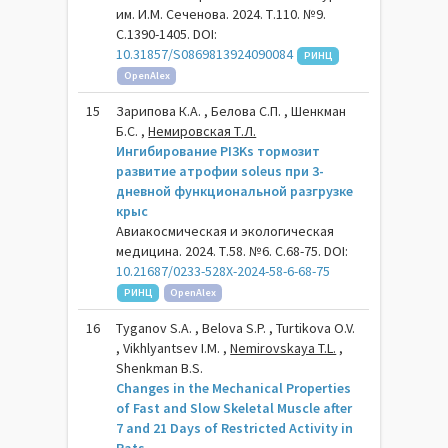
им. И.М. Сеченова. 2024. Т.110. №9.
С.1390-1405. DOI:
10.31857/S0869813924090084
РИНЦ
OpenAlex
15
Зарипова К.А. , Белова С.П. , Шенкман
Б.С. ,
Немировская Т.Л.
Ингибирование PI3Ks тормозит
развитие атрофии soleus при 3-
дневной функциональной разгрузке
крыс
Авиакосмическая и экологическая
медицина. 2024. Т.58. №6. С.68-75. DOI:
10.21687/0233-528X-2024-58-6-68-75
РИНЦ
OpenAlex
16
Tyganov S.A. , Belova S.P. , Turtikova O.V.
, Vikhlyantsev I.M. ,
Nemirovskaya T.L.
,
Shenkman B.S.
Changes in the Mechanical Properties
of Fast and Slow Skeletal Muscle after
7 and 21 Days of Restricted Activity in