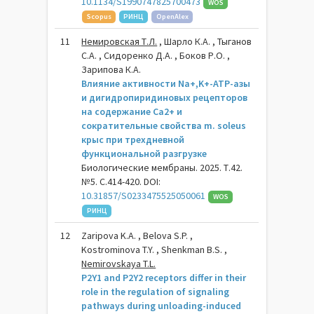
10.1134/S1990747825700473
WOS
Scopus
РИНЦ
OpenAlex
11
Немировская Т.Л.
, Шарло К.А. , Тыганов
С.А. , Сидоренко Д.А. , Боков Р.О. ,
Зарипова К.А.
Влияние активности Na+,K+-ATP-азы
и дигидропиридиновых рецепторов
на содержание Ca2+ и
сократительные свойства m. soleus
крыс при трехдневной
функциональной разгрузке
Биологические мембраны. 2025. Т.42.
№5. С.414-420. DOI:
10.31857/S0233475525050061
WOS
РИНЦ
12
Zaripova K.A. , Belova S.P. ,
Kostrominova T.Y. , Shenkman B.S. ,
Nemirovskaya T.L.
P2Y1 and P2Y2 receptors differ in their
role in the regulation of signaling
pathways during unloading-induced