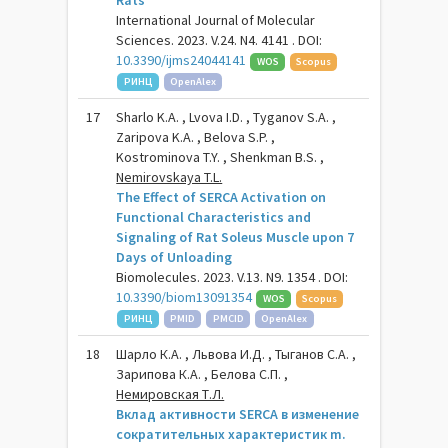
Rats
International Journal of Molecular
Sciences. 2023. V.24. N4. 4141 . DOI:
10.3390/ijms24044141
WOS
Scopus
РИНЦ
OpenAlex
17
Sharlo K.A. , Lvova I.D. , Tyganov S.A. ,
Zaripova K.A. , Belova S.P. ,
Kostrominova T.Y. , Shenkman B.S. ,
Nemirovskaya T.L.
The Effect of SERCA Activation on
Functional Characteristics and
Signaling of Rat Soleus Muscle upon 7
Days of Unloading
Biomolecules. 2023. V.13. N9. 1354 . DOI:
10.3390/biom13091354
WOS
Scopus
РИНЦ
PMID
PMCID
OpenAlex
18
Шарло К.А. , Львова И.Д. , Тыганов С.А. ,
Зарипова К.А. , Белова С.П. ,
Немировская Т.Л.
Вклад активности SERCA в изменение
сократительных характеристик m.