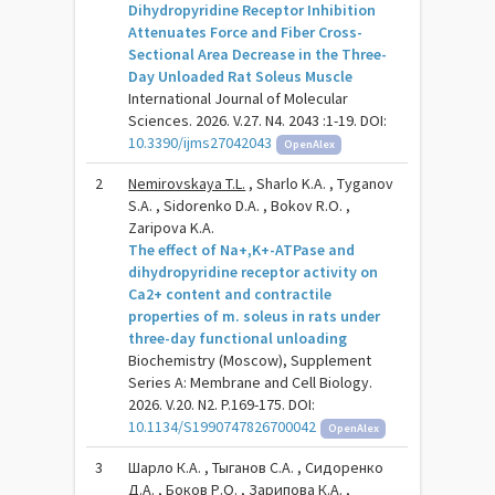
Dihydropyridine Receptor Inhibition
Attenuates Force and Fiber Cross-
Sectional Area Decrease in the Three-
Day Unloaded Rat Soleus Muscle
International Journal of Molecular
Sciences. 2026. V.27. N4. 2043 :1-19. DOI:
10.3390/ijms27042043
OpenAlex
2
Nemirovskaya T.L.
, Sharlo K.A. , Tyganov
S.A. , Sidorenko D.A. , Bokov R.O. ,
Zaripova K.A.
The effect of Na+,K+-ATPase and
dihydropyridine receptor activity on
Ca2+ content and contractile
properties of m. soleus in rats under
three-day functional unloading
Biochemistry (Moscow), Supplement
Series A: Membrane and Cell Biology.
2026. V.20. N2. P.169-175. DOI:
10.1134/S1990747826700042
OpenAlex
3
Шарло К.А. , Тыганов С.А. , Сидоренко
Д.А. , Боков Р.О. , Зарипова К.А. ,