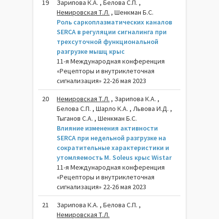
19
Зарипова К.А. , Белова С.П. ,
Немировская Т.Л.
, Шенкман Б.С.
Роль саркоплазматических каналов
SERCA в регуляции сигналинга при
трехсуточной функциональной
разгрузке мышц крыс
11-я Международная конференция
«Рецепторы и внутриклеточная
сигнализация» 22-26 мая 2023
20
Немировская Т.Л.
, Зарипова К.А. ,
Белова С.П. , Шарло К.А. , Львова И.Д. ,
Тыганов С.А. , Шенкман Б.С.
Влияние изменения активности
SERCA при недельной разгрузке на
сократительные характеристики и
утомляемость M. Soleus крыс Wistar
11-я Международная конференция
«Рецепторы и внутриклеточная
сигнализация» 22-26 мая 2023
21
Зарипова К.А. , Белова С.П. ,
Немировская Т.Л.