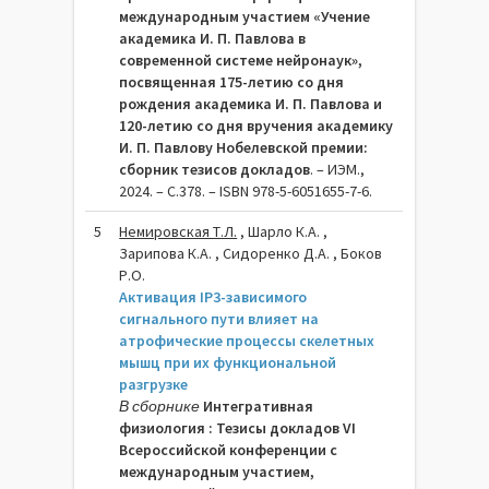
международным участием «Учение
академика И. П. Павлова в
современной системе нейронаук»,
посвященная 175-летию со дня
рождения академика И. П. Павлова и
120-летию со дня вручения академику
И. П. Павлову Нобелевской премии:
сборник тезисов докладов
. – ИЭМ.,
2024. – C.378. – ISBN 978-5-6051655-7-6.
5
Немировская Т.Л.
, Шарло К.А. ,
Зарипова К.А. , Сидоренко Д.А. , Боков
Р.О.
Активация IP3-зависимого
сигнального пути влияет на
атрофические процессы скелетных
мышц при их функциональной
разгрузке
В сборнике
Интегративная
физиология : Тезисы докладов VI
Всероссийской конференции с
международным участием,