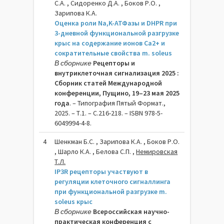
С.А. , Сидоренко Д.А. , Боков Р.О. ,
Зарипова К.А.
Оценка роли Na,K-АТФазы и DHPR при
3-дневной функциональной разгрузке
крыс на содержание ионов Са2+ и
сократительные свойства m. soleus
В сборнике
Рецепторы и
внутриклеточная сигнализация 2025 :
Сборник статей Международной
конференции, Пущино, 19–23 мая 2025
года
. – Типография Пятый Формат.,
2025. – Т.1. – C.216-218. – ISBN 978-5-
6049994-4-8.
4
Шенкман Б.С. , Зарипова К.А. , Боков Р.О.
, Шарло К.А. , Белова С.П. ,
Немировская
Т.Л.
IP3R рецепторы участвуют в
регуляции клеточного сигналлинга
при функциональной разгрузке m.
soleus крыс
В сборнике
Всероссийская научно-
практическая конференция с