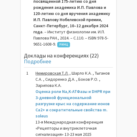
посвященной 175-летию со дня
рождения академика И.П. Павлова и
120-летию со дня вручения академику
И.П. Павлову Нобелевской премии,
Санкт-Петербург, 10–12 декабря 2024
года
. – Институт физиологии им. И.П.
Павлова РАН., 2024. – C.110. – ISBN 978-5-
9651-1608-9.
РИНЦ
Доклады на конференциях (22)
Подробнее
1
Немировская Т.Л.
, Шарло К.А. , Тыганов
С.А. , Сидоренко Д.А. , Боков Р.О. ,
Зарипова К.А.
Оценка роли Na,K-АТФазы и DHPR при
3-дневной функциональной
разгрузке крыс на содержание ионов
Са2+ и сократительные свойства m.
soleus
13-я Международная конференция
«Рецепторы и внутриклеточная
сигнализация» 13-23 мая 2025