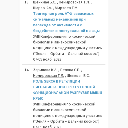
13
Шенкман Б.С. ,
Немировская Т.Л.
,
Шарло К.А. , Мирзоев Т.М.
Триггерная роль АТФ-зависимых
сигнальных механизмов при
переходе от активности к
бездействию постуральной мышцы
XVIII Конференция по космической
биологии и авиакосмической
медицине с международным участием
("Земля – Орбита – Дальний космос")
07-09 нояб. 2023
14
Зарипова К.А. , Белова С.П. ,
Немировская Т.Л.
, Шенкман Б.С.
РОЛЬ SERCA В РЕГУЛЯЦИИ
СИГНАЛИНГА ПРИ ТРЕХСУТОЧНОЙ
ФУНКЦИОНАЛЬНОЙ РАЗГРУЗКЕ МЫШЦ
КРЫС
XVIII Конференция по космической
биологии и авиакосмической
медицине с международным участием
("Земля – Орбита – Дальний космос")
07-09 нояб. 2023