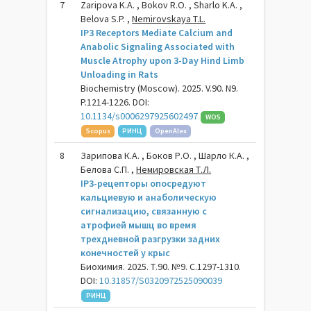
7
Zaripova K.A. , Bokov R.O. , Sharlo K.A. ,
Belova S.P. ,
Nemirovskaya T.L.
IP3 Receptors Mediate Calcium and
Anabolic Signaling Associated with
Muscle Atrophy upon 3-Day Hind Limb
Unloading in Rats
Biochemistry (Moscow). 2025. V.90. N9.
P.1214-1226. DOI:
10.1134/s0006297925602497
WOS
Scopus
РИНЦ
OpenAlex
8
Зарипова К.А. , Боков Р.О. , Шарло К.А. ,
Белова С.П. ,
Немировская Т.Л.
IP3-рецепторы опосредуют
кальциевую и анаболическую
сигнализацию, связанную с
атрофией мышц во время
трехдневной разгрузки задних
конечностей у крыс
Биохимия. 2025. Т.90. №9. С.1297-1310.
DOI:
10.31857/S0320972525090039
РИНЦ