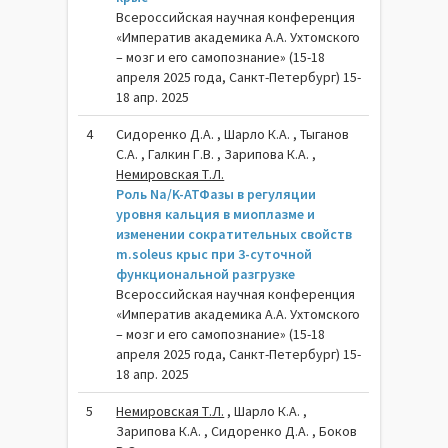
Всероссийская научная конференция
«Императив академика А.А. Ухтомского
– мозг и его самопознание» (15-18
апреля 2025 года, Санкт-Петербург) 15-
18 апр. 2025
4
Сидоренко Д.А. , Шарло К.А. , Тыганов
С.А. , Галкин Г.В. , Зарипова К.А. ,
Немировская Т.Л.
Роль Na/K-АТФазы в регуляции
уровня кальция в миоплазме и
изменении сократительных свойств
m.soleus крыс при 3-суточной
функциональной разгрузке
Всероссийская научная конференция
«Императив академика А.А. Ухтомского
– мозг и его самопознание» (15-18
апреля 2025 года, Санкт-Петербург) 15-
18 апр. 2025
5
Немировская Т.Л.
, Шарло К.А. ,
Зарипова К.А. , Сидоренко Д.А. , Боков