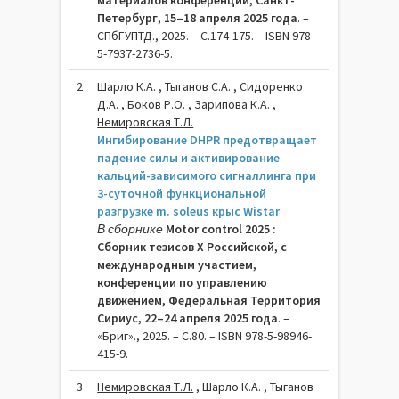
материалов конференции, Санкт-
Петербург, 15–18 апреля 2025 года
. –
СПбГУПТД., 2025. – C.174-175. – ISBN 978-
5-7937-2736-5.
2
Шарло К.А. , Тыганов С.А. , Сидоренко
Д.А. , Боков Р.О. , Зарипова К.А. ,
Немировская Т.Л.
Ингибирование DHPR предотвращает
падение силы и активирование
кальций-зависимого сигналлинга при
3-суточной функциональной
разгрузке m. soleus крыс Wistar
В сборнике
Motor control 2025 :
Сборник тезисов X Российской, с
международным участием,
конференции по управлению
движением, Федеральная Территория
Сириус, 22–24 апреля 2025 года
. –
«Бриг»., 2025. – C.80. – ISBN 978-5-98946-
415-9.
3
Немировская Т.Л.
, Шарло К.А. , Тыганов