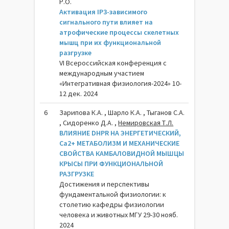
Р.О.
Активация IP3-зависимого
сигнального пути влияет на
атрофические процессы скелетных
мышц при их функциональной
разгрузке
VI Всероссийская конференция с
международным участием
«Интегративная физиология-2024» 10-
12 дек. 2024
6
Зарипова К.А. , Шарло К.А. , Тыганов С.А.
, Сидоренко Д.А. ,
Немировская Т.Л.
ВЛИЯНИЕ DHPR НА ЭНЕРГЕТИЧЕСКИЙ,
Ca2+ МЕТАБОЛИЗМ И МЕХАНИЧЕСКИЕ
СВОЙСТВА КАМБАЛОВИДНОЙ МЫШЦЫ
КРЫСЫ ПРИ ФУНКЦИОНАЛЬНОЙ
РАЗГРУЗКЕ
Достижения и перспективы
фундаментальной физиологии: к
столетию кафедры физиологии
человека и животных МГУ 29-30 нояб.
2024