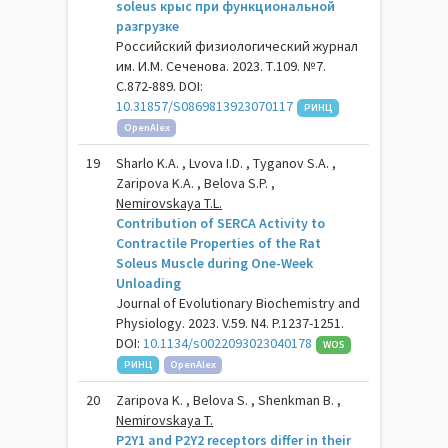
soleus крыс при функциональной
разгрузке
Российский физиологический журнал
им. И.М. Сеченова. 2023. Т.109. №7.
С.872-889. DOI:
10.31857/S0869813923070117
РИНЦ
OpenAlex
19
Sharlo K.A. , Lvova I.D. , Tyganov S.A. ,
Zaripova K.A. , Belova S.P. ,
Nemirovskaya T.L.
Contribution of SERCA Activity to
Contractile Properties of the Rat
Soleus Muscle during One-Week
Unloading
Journal of Evolutionary Biochemistry and
Physiology. 2023. V.59. N4. P.1237-1251.
DOI:
10.1134/s0022093023040178
WOS
РИНЦ
OpenAlex
20
Zaripova K. , Belova S. , Shenkman B. ,
Nemirovskaya T.
P2Y1 and P2Y2 receptors differ in their