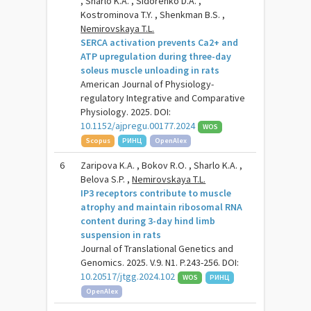
, Sharlo K.A. , Sidorenko D.A. ,
Kostrominova T.Y. , Shenkman B.S. ,
Nemirovskaya T.L.
SERCA activation prevents Ca2+ and
ATP upregulation during three-day
soleus muscle unloading in rats
American Journal of Physiology-
regulatory Integrative and Comparative
Physiology. 2025. DOI:
10.1152/ajpregu.00177.2024
WOS
Scopus
РИНЦ
OpenAlex
6
Zaripova K.A. , Bokov R.O. , Sharlo K.A. ,
Belova S.P. ,
Nemirovskaya T.L.
IP3 receptors contribute to muscle
atrophy and maintain ribosomal RNA
content during 3-day hind limb
suspension in rats
Journal of Translational Genetics and
Genomics. 2025. V.9. N1. P.243-256. DOI:
10.20517/jtgg.2024.102
WOS
РИНЦ
OpenAlex