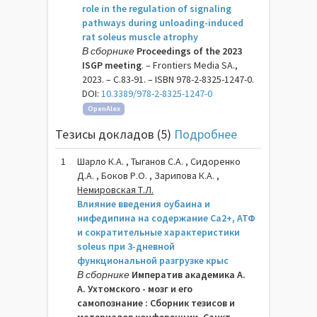
role in the regulation of signaling
pathways during unloading-induced
rat soleus muscle atrophy
В сборнике
Proceedings of the 2023
ISGP meeting
. – Frontiers Media SA.,
2023. – C.83-91. – ISBN 978-2-8325-1247-0.
DOI:
10.3389/978-2-8325-1247-0
OpenAlex
Тезисы докладов (5)
Подробнее
1
Шарло К.А. , Тыганов С.А. , Сидоренко
Д.А. , Боков Р.О. , Зарипова К.А. ,
Немировская Т.Л.
Влияние введения оубаина и
нифедипина на содержание Cа2+, АТФ
и сократительные характеристики
soleus при 3-дневной
функциональной разгрузке крыс
В сборнике
Императив академика А.
А. Ухтомского - мозг и его
самопознание : Сборник тезисов и