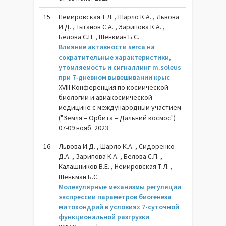
15
Немировская Т.Л.
, Шарло К.А. , Львова
И.Д. , Тыганов С.А. , Зарипова К.А. ,
Белова С.П. , Шенкман Б.С.
Влияние активности serca на
сократительные характеристики,
утомляемость и сигналлинг m.soleus
при 7-дневном вывешивании крыс
XVIII Конференция по космической
биологии и авиакосмической
медицине с международным участием
("Земля – Орбита – Дальний космос")
07-09 нояб. 2023
16
Львова И.Д. , Шарло К.А. , Сидоренко
Д.А. , Зарипова К.А. , Белова С.П. ,
Калашников В.Е. ,
Немировская Т.Л.
,
Шенкман Б.С.
Молекулярные механизмы регуляции
экспрессии параметров биогенеза
митохондрий в условиях 7-суточной
функциональной разгрузки