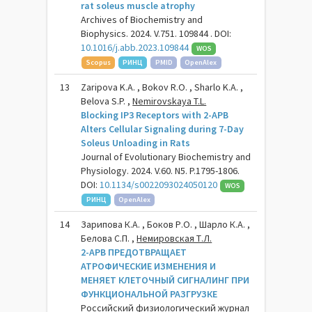
rat soleus muscle atrophy
Archives of Biochemistry and
Biophysics. 2024. V.751. 109844 . DOI:
10.1016/j.abb.2023.109844
WOS
Scopus
РИНЦ
PMID
OpenAlex
13
Zaripova K.A. , Bokov R.O. , Sharlo K.A. ,
Belova S.P. ,
Nemirovskaya T.L.
Blocking IP3 Receptors with 2-APB
Alters Cellular Signaling during 7-Day
Soleus Unloading in Rats
Journal of Evolutionary Biochemistry and
Physiology. 2024. V.60. N5. P.1795-1806.
DOI:
10.1134/s0022093024050120
WOS
РИНЦ
OpenAlex
14
Зарипова К.А. , Боков Р.О. , Шарло К.А. ,
Белова С.П. ,
Немировская Т.Л.
2-APB ПРЕДОТВРАЩАЕТ
АТРОФИЧЕСКИЕ ИЗМЕНЕНИЯ И
МЕНЯЕТ КЛЕТОЧНЫЙ СИГНАЛИНГ ПРИ
ФУНКЦИОНАЛЬНОЙ РАЗГРУЗКЕ
Российский физиологический журнал