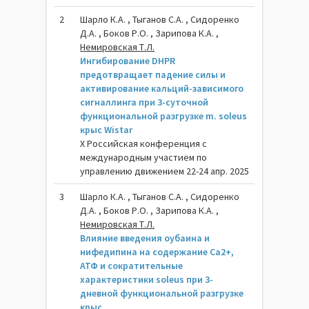
2
Шарло К.А. , Тыганов С.А. , Сидоренко
Д.А. , Боков Р.О. , Зарипова К.А. ,
Немировская Т.Л.
Ингибирование DHPR
предотвращает падение силы и
активирование кальций-зависимого
сигналлинга при 3-суточной
функциональной разгрузке m. soleus
крыс Wistar
X Российская конференция с
международным участием по
управлению движением 22-24 апр. 2025
3
Шарло К.А. , Тыганов С.А. , Сидоренко
Д.А. , Боков Р.О. , Зарипова К.А. ,
Немировская Т.Л.
Влияние введения оубаина и
нифедипина на содержание Cа2+,
АТФ и сократительные
характеристики soleus при 3-
дневной функциональной разгрузке
крыс