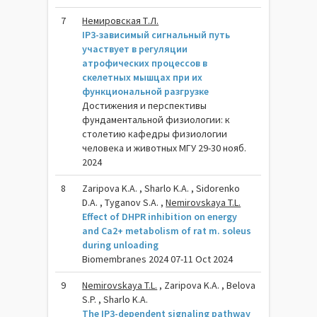
7
Немировская Т.Л.
IP3-зависимый сигнальный путь
участвует в регуляции
атрофических процессов в
скелетных мышцах при их
функциональной разгрузке
Достижения и перспективы
фундаментальной физиологии: к
столетию кафедры физиологии
человека и животных МГУ 29-30 нояб.
2024
8
Zaripova K.A. , Sharlo K.A. , Sidorenko
D.A. , Tyganov S.A. ,
Nemirovskaya T.L.
Effect of DHPR inhibition on energy
and Ca2+ metabolism of rat m. soleus
during unloading
Biomembranes 2024 07-11 Oct 2024
9
Nemirovskaya T.L.
, Zaripova K.A. , Belova
S.P. , Sharlo K.A.
The IP3-dependent signaling pathway