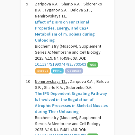
9
Zaripova K.A. , Sharlo K.A. , Sidorenko
D.A. , Tyganov S.A. , Belova S.P. ,
Nemirovskaya T.L.
Effect of DHPR on Functional
Properties, Energy, and Ca2+
Metabolism of m. soleus during
Unloading
Biochemistry (Moscow), Supplement
Series A: Membrane and Cell Biology.
2025. V.19. N4. P.498-503. DOI:
10.1134/S1990747825700503
WOS
Scopus
РИНЦ
OpenAlex
10
Nemirovskaya T.L.
, Zaripova K.A. , Belova
S.P. , Sharlo K.A. , Sidorenko D.A.
The IP3-Dependent Signaling Pathway
Is Involved in the Regulation of
Atrophic Processes in Skeletal Muscles
during Their Unloading
Biochemistry (Moscow), Supplement
Series A: Membrane and Cell Biology.
2025. V.19. N4. P.481-486. DOI: